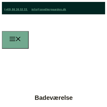
(+45) 86 36 53 33
info@snedkergaarden.dk
Badeværelse
(+45) 86 36 53 33
info@snedkergaarden.dk