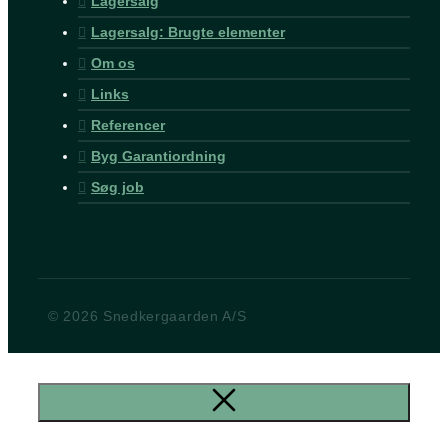
Lagersalg
Lagersalg: Brugte elementer
Om os
Links
Referencer
Byg Garantiordning
Søg job
© 2026 Snedkergaarden A/S