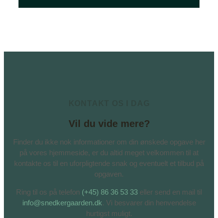
KONTAKT OS I DAG
Vil du vide mere?
Finder du ikke nok informationer om din ønskede opgave her
på vores hjemmeside, er du altid meget velkommen til at
kontakte os til en uforpligtende snak og eventuelt et tilbud på
opgaven.
Ring til os på telefon
(+45) 86 36 53 33
eller send en mail til
info@snedkergaarden.dk
. Vi besvarer din henvendelse
hurtigst muligt.