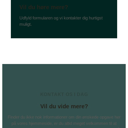
Vil du høre mere?
Udfyld formularen og vi kontakter dig hurtigst
muligt.
KONTAKT OS I DAG
Vil du vide mere?
Finder du ikke nok informationer om din ønskede opgave her
på vores hjemmeside, er du altid meget velkommen til at