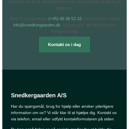
kontakte os til en uforpligtende snak og eventuelt et tilbud på
opgaven.
Ring til os på telefon
(+45) 86 36 53 33
eller send en mail til
info@snedkergaarden.dk
. Vi besvarer din henvendelse
hurtigst muligt.
Kontakt os i dag
Snedkergaarden A/S
Har du spørgsmål, brug for hjælp eller ønsker yderligere
information om os? Vi står klar til at hjælpe dig. Kontakt os
via telefon, email eller udfyld kontaktformularen på siden.