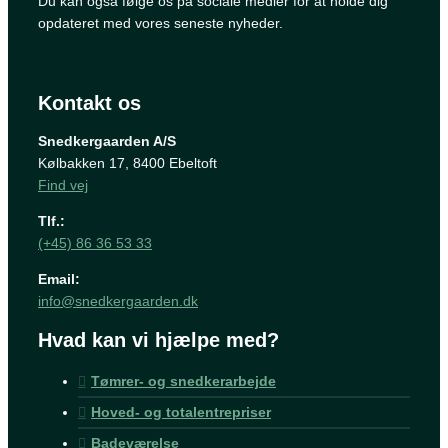
Du kan også følge os på sociale medier for at holde dig
opdateret med vores seneste nyheder.
Kontakt os
Snedkergaarden A/S
Kølbakken 17, 8400 Ebeltoft
Find vej
Tlf.:
(+45) 86 36 53 33
Email:
info@snedkergaarden.dk
Hvad kan vi hjælpe med?
Tømrer- og snedkerarbejde
Hoved- og totalentrepriser
Badeværelse