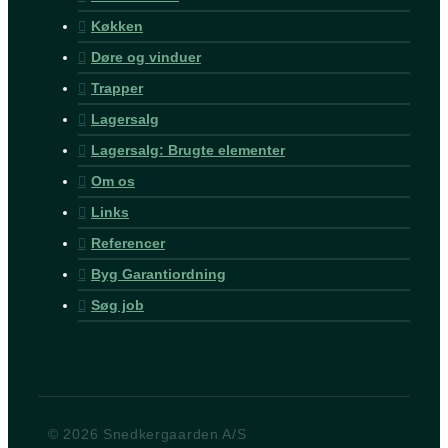
Køkken
Døre og vinduer
Trapper
Lagersalg
Lagersalg: Brugte elementer
Om os
Links
Referencer
Byg Garantiordning
Søg job
© 2026 Snedkergaarden A/S