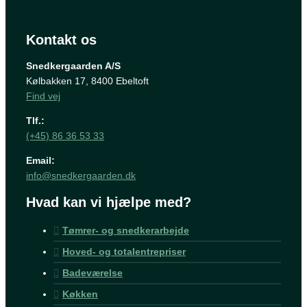
Kontakt os
Snedkergaarden A/S
Kølbakken 17, 8400 Ebeltoft
Find vej
Tlf.:
(+45) 86 36 53 33
Email:
info@snedkergaarden.dk
Hvad kan vi hjælpe med?
Tømrer- og snedkerarbejde
Hoved- og totalentrepriser
Badeværelse
Køkken