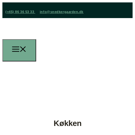
(+45) 86 36 53 33
info@snedkergaarden.dk
Køkken
(+45) 86 36 53 33
info@snedkergaarden.dk