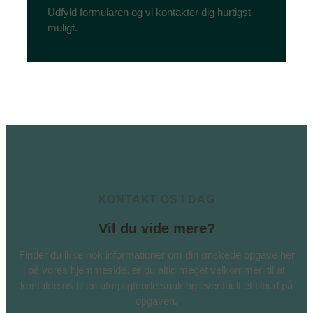
Udfyld formularen og vi kontakter dig hurtigst
muligt.
KONTAKT OS I DAG
Vil du vide mere?
Finder du ikke nok informationer om din ønskede opgave her
på vores hjemmeside, er du altid meget velkommen til at
kontakte os til en uforpligtende snak og eventuelt et tilbud på
opgaven.