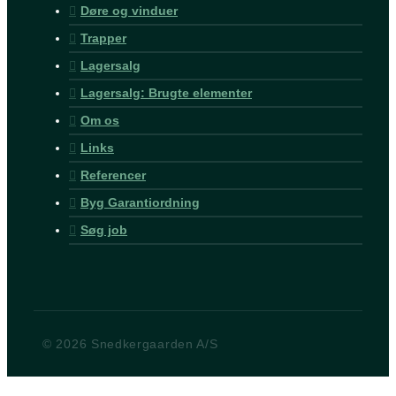
Døre og vinduer
Trapper
Lagersalg
Lagersalg: Brugte elementer
Om os
Links
Referencer
Byg Garantiordning
Søg job
© 2026 Snedkergaarden A/S